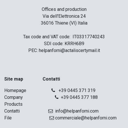
Offices and production
Via dell'Elettronica 24
36016 Thiene (VI) Italia
Tax code and VAT code: IT03317740243
SDI code: KRRH6B9
PEC: helpanforni@actaliscertymail.it
Site map
Contatti
Homepage
+39 0445 371 319
Company
+39 0445 377 188
Products
Contatti
info@helpanforni.com
File
commerciale@helpanforni.com