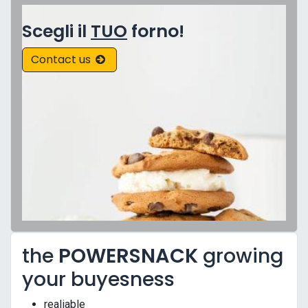
Scegli il
TUO
forno!
Contact us
the
POWERSNACK
growing
your buyesness
realiable