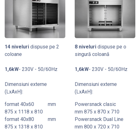
14 niveluri
dispuse pe 2
8 niveluri
dispuse pe o
coloane
singură coloană
1,6kW
- 230V - 50/60Hz
1,6kW
- 230V - 50/60Hz
Dimensiuni externe
Dimensiuni externe
(LxAxH):
(LxAxH):
format 40x60
​ mm
Powersnack clasic
875 x 1118 x 810
mm 875 x 870 x 710
format 40x80
​ mm
Powersnack Dual Line
875 x 1318 x 810
mm 800 x 720 x 710