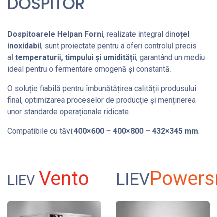
DOSPITOR
Dospitoarele Helpan Forni
, realizate integral din
oțel
inoxidabil
, sunt proiectate pentru a oferi controlul precis
al
temperaturii, timpului și umidității
, garantând un mediu
ideal pentru o fermentare omogenă și constantă.
O soluție fiabilă pentru îmbunătățirea calității produsului
final, optimizarea proceselor de producție și menținerea
unor standarde operaționale ridicate.
Compatibile cu tăvi:
400×600 – 400×800 – 432×345 mm
.
Vento
Powers
LIEV
LIEV