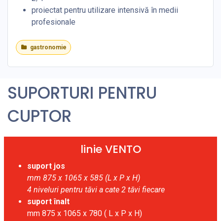
proiectat pentru utilizare intensivă în medii
profesionale
gastronomie
SUPORTURI PENTRU
CUPTOR
linie VENTO
suport jos
mm 875 x 1065 x 585 (L x P x H)
4
niveluri pentru tăvi
a cate 2 tăvi fiecare
suport înalt
mm 875 x 1065 x 780 ( L x P x H)